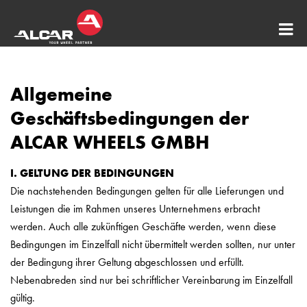
AL
WH
Allgemeine
-
AE
Geschäftsbedingungen der
DO
ALCAR WHEELS GMBH
DE
I. GELTUNG DER BEDINGUNGEN
DO
Die nachstehenden Bedingungen gelten für alle Lieferungen und
4x
Leistungen die im Rahmen unseres Unternehmens erbracht
AL
werden. Auch alle zukünftigen Geschäfte werden, wenn diese
Sta
Bedingungen im Einzelfall nicht übermittelt werden sollten, nur unter
AL
der Bedingung ihrer Geltung abgeschlossen und erfüllt.
Nebenabreden sind nur bei schriftlicher Vereinbarung im Einzelfall
Sen
gültig.