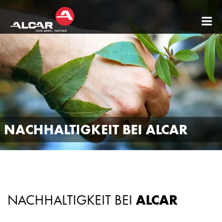
AL
WH
-
AE
DO
DE
NACHHALTIGKEIT BEI ALCAR
DO
4x
AL
Sta
AL
NACHHALTIGKEIT BEI
ALCAR
Sen